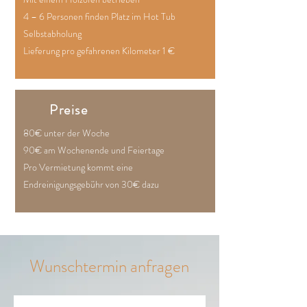
4 – 6 Personen finden Platz im Hot Tub
Selbstabholung
Lieferung pro gefahrenen Kilometer 1 €
Preise
80€ unter der Woche
90€ am Wochenende und Feiertage
Pro Vermietung kommt eine
Endreinigungsgebühr von 30€ dazu
Wunschtermin anfragen