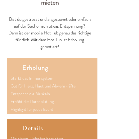
mieten
Bist du gestresst und angespannt oder einfach
auf der Suche nach etwas Entspannung?
Dann ist der mobile Hot Tub genau das richtige
für dich. Mit dem Hot Tub ist Erholung
garantiert!
Erholung
Stärkt das Immunsystem
Gut für Herz, Haut und Abwehrkräfte
Entspannt die Muskeln
Erhöht die Durchblutung
Highlight für jedes Event
Details
Mit einem Holzofen betrieben