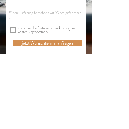
Für die Lieferung berechnen wir 1€ pro gefahrenen
km.
Ich habe die Datenschutzerklärung zur
Kenntnis genommen.
jetzt Wunschtermin anfragen
Erholung verschenken
Hol dir Deinen
Wellness-DEAL und verschenke einen Tag
Entspannung mit unseren Gutscheinen!
Unsere Gutscheine