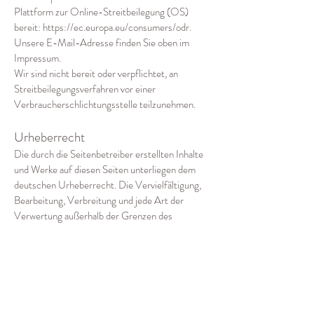
Plattform zur Online-Streitbeilegung (OS)
bereit:
https://ec.europa.eu/consumers/odr
.
Unsere E-Mail-Adresse finden Sie oben im
Impressum.
Wir sind nicht bereit oder verpflichtet, an
Streitbeilegungsverfahren vor einer
Verbraucherschlichtungsstelle teilzunehmen.
Urheberrecht
Die durch die Seitenbetreiber erstellten Inhalte
und Werke auf diesen Seiten unterliegen dem
deutschen Urheberrecht. Die Vervielfältigung,
Bearbeitung, Verbreitung und jede Art der
Verwertung außerhalb der Grenzen des
Urheberrechtes bedürfen der schriftlichen
Zustimmung des jeweiligen Autors bzw.
Erstellers. Downloads und Kopien dieser Seite
sind nur für den privaten, nicht kommerziellen
Gebrauch gestattet.
Soweit die Inhalte auf dieser Seite nicht vom